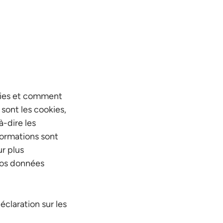
okies et comment
sont les cookies,
à-dire les
formations sont
r plus
 vos données
claration sur les