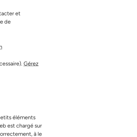
acter et
ue de
m
cessaire).
Gérez
petits éléments
web est chargé sur
correctement, à le