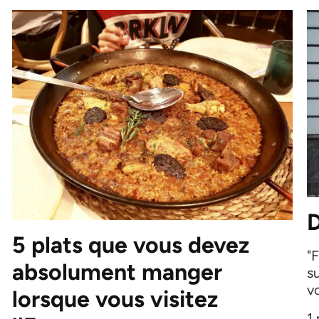
D
5 plats que vous devez
"
absolument manger
s
vo
lorsque vous visitez
1