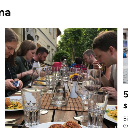
ina
5
s
B
ex